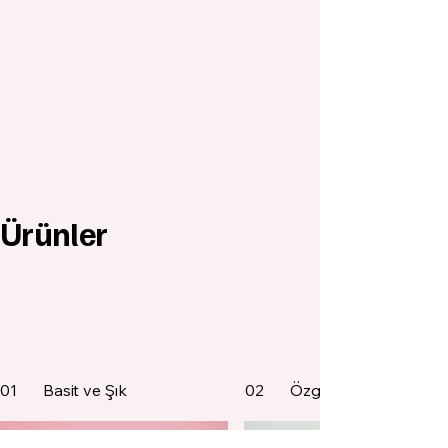
Ürünler
01
Basit ve Şık
02
Özgün ve Renkli