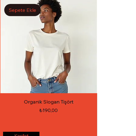
Sepete Ekle
Organik Slogan Tişört
Fiyat
₺190,00
Keşfet